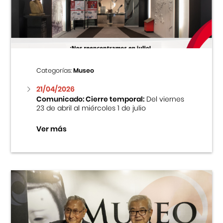
Centro Cultural Peruano Japonés
Cursos
Museo de la Inmigración Japonesa
Categorías:
Museo
Fondo Editorial
21/04/2026
Comunicado: Cierre temporal:
Del viernes
23 de abril al miércoles 1 de julio
Teatro Peruano Japonés
Ver más