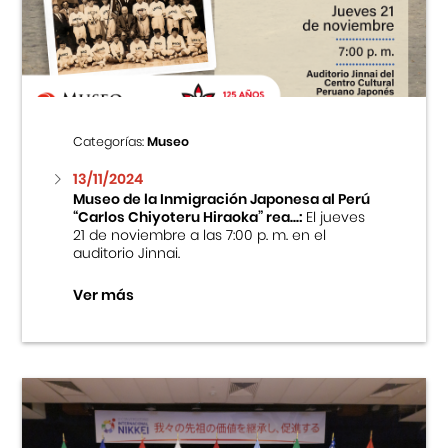
Centro Cultural Peruano Japonés
Cursos
Museo de la Inmigración Japonesa
Categorías:
Museo
Fondo Editorial
13/11/2024
Museo de la Inmigración Japonesa al Perú
“Carlos Chiyoteru Hiraoka” rea...:
El jueves
Teatro Peruano Japonés
21 de noviembre a las 7:00 p. m. en el
auditorio Jinnai.
Ver más