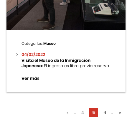
Categorías:
Museo
04/02/2022
Visita el Museo de la Inmigración
Japonesa:
El ingreso es libre previa reserva
Ver más
«
...
4
5
6
...
»