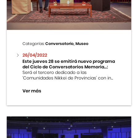
Centro Cultural Peruano Japonés
Cursos
Museo de la Inmigración Japonesa
Categorías:
Conversatorio, Museo
Fondo Editorial
26/04/2022
Este jueves 28 se emitirá nuevo programa
del Ciclo de Conversatorios Memoria...:
Teatro Peruano Japonés
Será el tercero dedicado a las
‘Comunidades Nikkei de Provincias’ con in...
Ver más