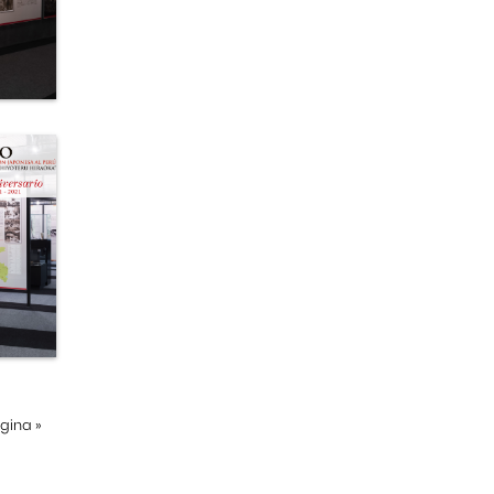
ágina
»