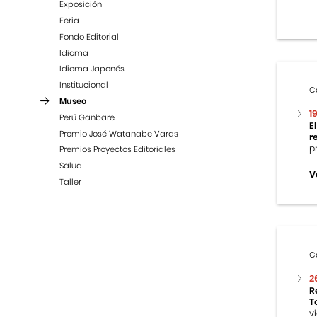
Exposición
Feria
Fondo Editorial
Idioma
Idioma Japonés
Institucional
C
Museo
1
Perú Ganbare
E
Premio José Watanabe Varas
r
p
Premios Proyectos Editoriales
Salud
V
Taller
C
2
R
T
v