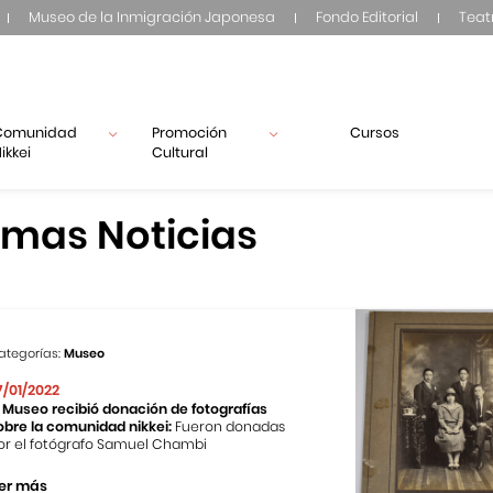
Museo de la Inmigración Japonesa
Fondo Editorial
Teat
Comunidad
Promoción
Cursos
ikkei
Cultural
imas Noticias
ategorías:
Museo
7/01/2022
l Museo recibió donación de fotografías
obre la comunidad nikkei:
Fueron donadas
or el fotógrafo Samuel Chambi
er más