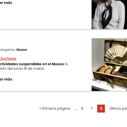
er más
ategorías:
Museo
6/03/2020
ctividades suspendidas en el Museo:
A
artir del lunes 16 de marzo
er más
«
Primera página
...
6
7
8
Última p