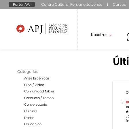
Portal APJ
Centro Cultural Peruano Japonés
Cursos
Nosotros
N
Últ
Categorías
Artes Escénicas
Cine / Video
Comunidad Nikkei
C
Concurso / Torneo
0
Conversatorio
I
Cultural
A
J
Danza
f
Educación