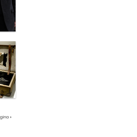
ágina
»