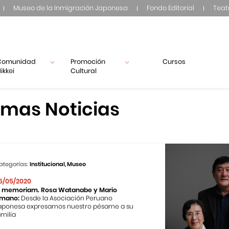
Museo de la Inmigración Japonesa
Fondo Editorial
Teat
Comunidad
Promoción
Cursos
ikkei
Cultural
imas Noticias
ategorías:
Institucional, Museo
6/05/2020
n memoriam. Rosa Watanabe y Mario
mano:
Desde la Asociación Peruano
aponesa expresamos nuestro pésame a su
amilia