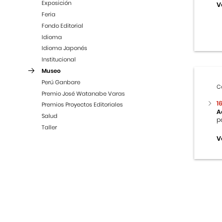
Exposición
V
Feria
Fondo Editorial
Idioma
Idioma Japonés
Institucional
Museo
Perú Ganbare
C
Premio José Watanabe Varas
1
Premios Proyectos Editoriales
A
Salud
p
Taller
V