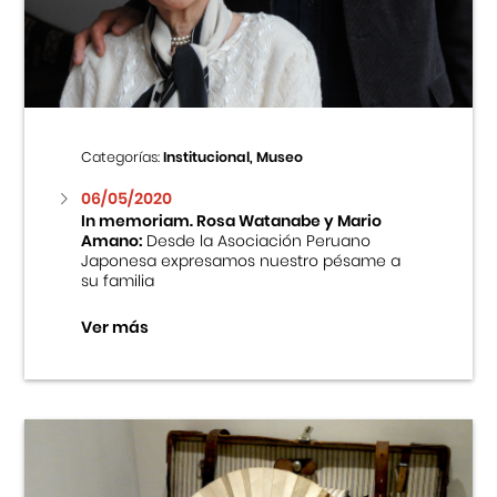
Centro Cultural Peruano Japonés
Cursos
Museo de la Inmigración Japonesa
Categorías:
Institucional, Museo
Fondo Editorial
06/05/2020
In memoriam. Rosa Watanabe y Mario
Amano:
Desde la Asociación Peruano
Teatro Peruano Japonés
Japonesa expresamos nuestro pésame a
su familia
Ver más