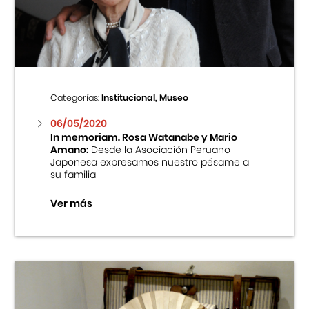
Centro Cultural Peruano Japonés
Cursos
Museo de la Inmigración Japonesa
Categorías:
Institucional, Museo
Fondo Editorial
06/05/2020
In memoriam. Rosa Watanabe y Mario
Amano:
Desde la Asociación Peruano
Teatro Peruano Japonés
Japonesa expresamos nuestro pésame a
su familia
Ver más