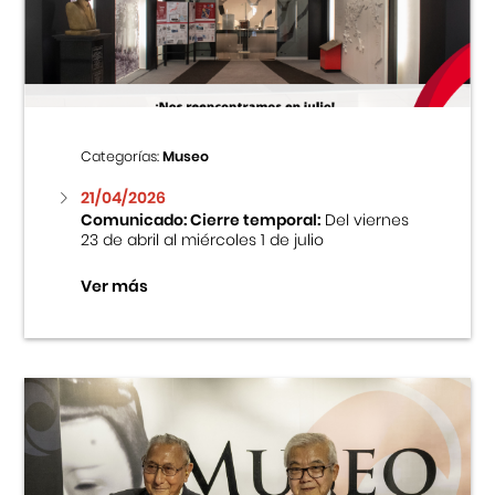
Centro Cultural Peruano Japonés
Cursos
Museo de la Inmigración Japonesa
Categorías:
Museo
Fondo Editorial
21/04/2026
Comunicado: Cierre temporal:
Del viernes
23 de abril al miércoles 1 de julio
Teatro Peruano Japonés
Ver más