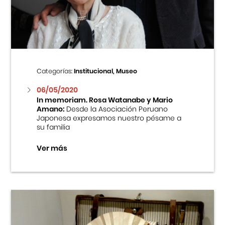
Centro Cultural Peruano Japonés
Cursos
Museo de la Inmigración Japonesa
Categorías:
Institucional, Museo
Fondo Editorial
06/05/2020
In memoriam. Rosa Watanabe y Mario
Amano:
Desde la Asociación Peruano
Teatro Peruano Japonés
Japonesa expresamos nuestro pésame a
su familia
Ver más