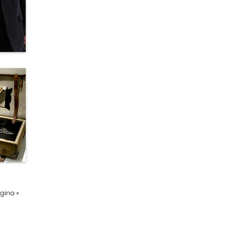
ágina
»