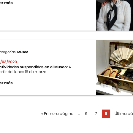
er más
ategorías:
Museo
6/03/2020
ctividades suspendidas en el Museo:
A
artir del lunes 16 de marzo
er más
«
Primera página
...
6
7
8
Última p