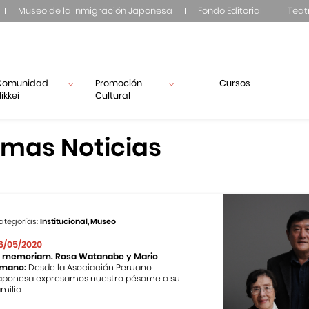
Museo de la Inmigración Japonesa
Fondo Editorial
Teat
Comunidad
Promoción
Cursos
ikkei
Cultural
imas Noticias
ategorías:
Institucional, Museo
6/05/2020
n memoriam. Rosa Watanabe y Mario
mano:
Desde la Asociación Peruano
aponesa expresamos nuestro pésame a su
amilia