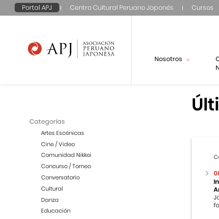
Portal APJ
Centro Cultural Peruano Japonés
Cursos
Nosotros
N
Últ
Categorías
Artes Escénicas
Cine / Video
Comunidad Nikkei
C
Concurso / Torneo
0
Conversatorio
I
Cultural
A
J
Danza
f
Educación