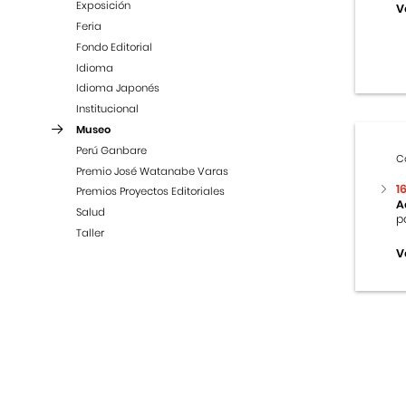
Exposición
V
Feria
Fondo Editorial
Idioma
Idioma Japonés
Institucional
Museo
Perú Ganbare
C
Premio José Watanabe Varas
1
Premios Proyectos Editoriales
A
Salud
p
Taller
V