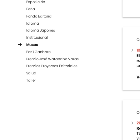
Exposición
Feria
Fondo Editorial
Idioma
Idioma Japonés
Institucional
C
Museo
1
Perú Ganbare
E
Premio José Watanabe Varas
r
p
Premios Proyectos Editoriales
Salud
V
Taller
C
2
R
T
v