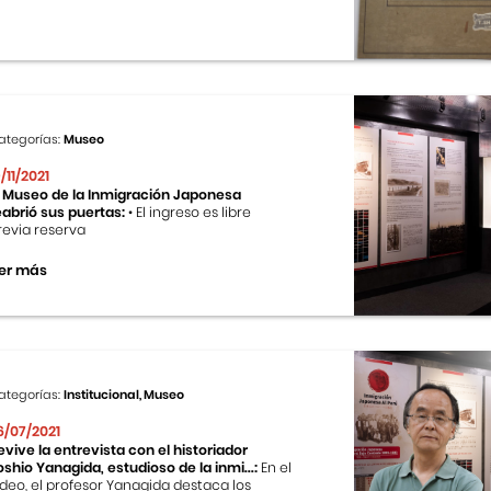
ategorías:
Museo
9/11/2021
l Museo de la Inmigración Japonesa
eabrió sus puertas:
• El ingreso es libre
revia reserva
er más
ategorías:
Institucional, Museo
6/07/2021
evive la entrevista con el historiador
oshio Yanagida, estudioso de la inmi...:
En el
ideo, el profesor Yanagida destaca los