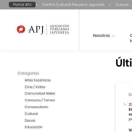
Portal APJ
Centro Cultural Peruano Japonés
Cursos
Nosotros
N
Últ
Categorías
Artes Escénicas
Cine / Video
Comunidad Nikkei
C
Concurso / Torneo
2
Conversatorio
E
Cultural
s
p
Danza
Educación
V