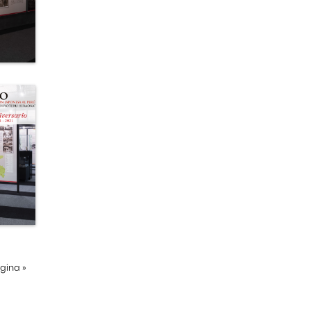
ágina
»