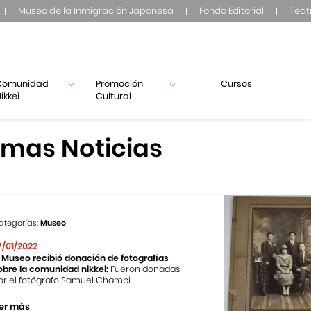
Museo de la Inmigración Japonesa
Fondo Editorial
Teat
Comunidad
Promoción
Cursos
ikkei
Cultural
imas Noticias
ategorías:
Museo
7/01/2022
l Museo recibió donación de fotografías
obre la comunidad nikkei:
Fueron donadas
or el fotógrafo Samuel Chambi
er más