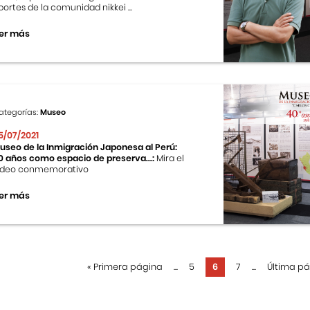
portes de la comunidad nikkei ...
er más
ategorías:
Museo
5/07/2021
useo de la Inmigración Japonesa al Perú:
0 años como espacio de preserva...:
Mira el
ideo conmemorativo
er más
«
Primera página
...
5
6
7
...
Última p