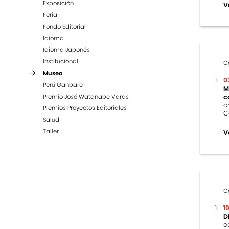
Exposición
V
Feria
Fondo Editorial
Idioma
Idioma Japonés
Institucional
C
Museo
0
Perú Ganbare
M
Premio José Watanabe Varas
c
c
Premios Proyectos Editoriales
C
Salud
Taller
V
C
1
D
c