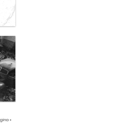
ágina
»