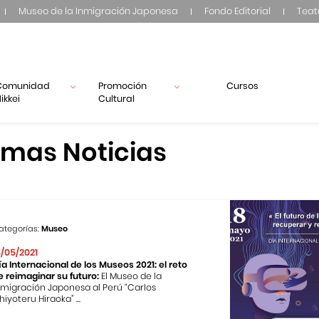
Museo de la Inmigración Japonesa
Fondo Editorial
Teat
Comunidad
Promoción
Cursos
ikkei
Cultural
imas Noticias
ategorías:
Museo
8/05/2021
ía Internacional de los Museos 2021: el reto
e reimaginar su futuro:
El Museo de la
nmigración Japonesa al Perú “Carlos
hiyoteru Hiraoka” ...