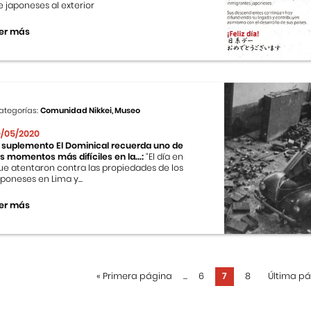
e japoneses al exterior
er más
ategorías:
Comunidad Nikkei, Museo
0/05/2020
l suplemento El Dominical recuerda uno de
os momentos más difíciles en la...:
“El día en
ue atentaron contra las propiedades de los
aponeses en Lima y...
er más
«
Primera página
...
6
7
8
Última p