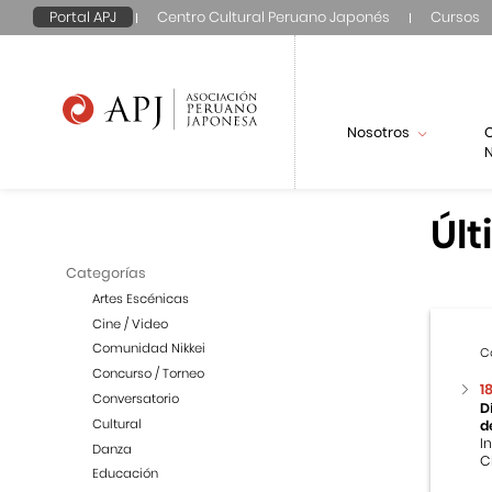
Portal APJ
Centro Cultural Peruano Japonés
Cursos
Nosotros
N
Últ
Categorías
Artes Escénicas
Cine / Video
Comunidad Nikkei
C
Concurso / Torneo
1
Conversatorio
D
Cultural
d
I
Danza
C
Educación