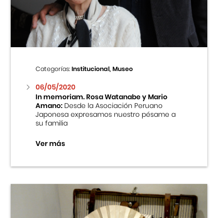
Centro Cultural Peruano Japonés
Cursos
Museo de la Inmigración Japonesa
Categorías:
Institucional, Museo
Fondo Editorial
06/05/2020
In memoriam. Rosa Watanabe y Mario
Amano:
Desde la Asociación Peruano
Teatro Peruano Japonés
Japonesa expresamos nuestro pésame a
su familia
Ver más