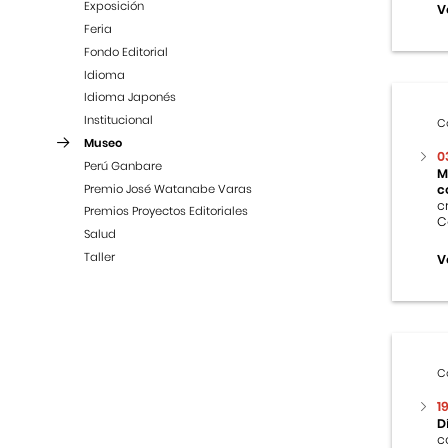
Exposición
V
Feria
Fondo Editorial
Idioma
Idioma Japonés
Institucional
C
Museo
0
Perú Ganbare
M
Premio José Watanabe Varas
c
c
Premios Proyectos Editoriales
C
Salud
Taller
V
C
1
D
c