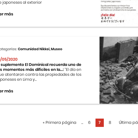
e japoneses al exterior
er más
ategorías:
Comunidad Nikkei, Museo
0/05/2020
l suplemento El Dominical recuerda uno de
os momentos más difíciles en la...:
“El día en
ue atentaron contra las propiedades de los
aponeses en Lima y...
er más
«
Primera página
...
6
7
8
Última p