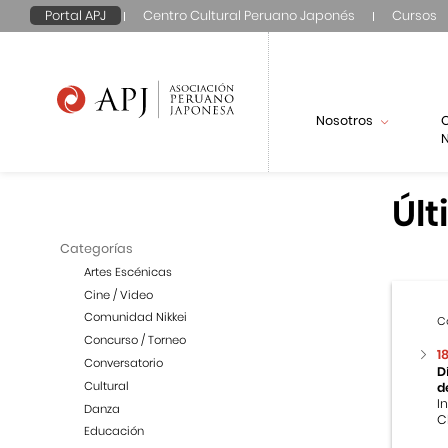
Portal APJ
Centro Cultural Peruano Japonés
Cursos
Nosotros
N
Últ
Categorías
Artes Escénicas
Cine / Video
Comunidad Nikkei
C
Concurso / Torneo
1
Conversatorio
D
Cultural
d
I
Danza
C
Educación