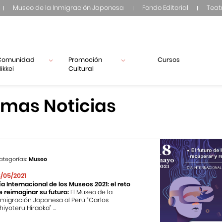
Museo de la Inmigración Japonesa
Fondo Editorial
Teat
Comunidad
Promoción
Cursos
ikkei
Cultural
imas Noticias
ategorías:
Museo
8/05/2021
ía Internacional de los Museos 2021: el reto
e reimaginar su futuro:
El Museo de la
nmigración Japonesa al Perú “Carlos
hiyoteru Hiraoka” ...