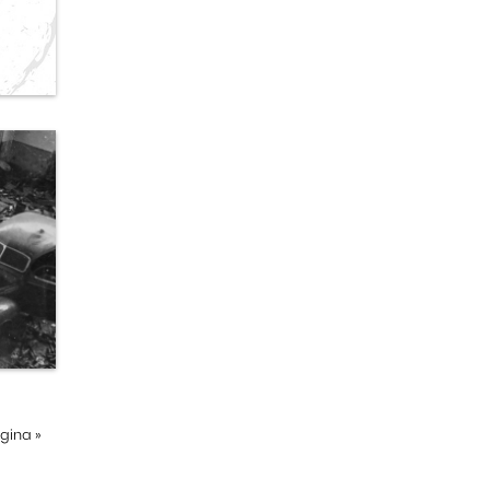
ágina
»