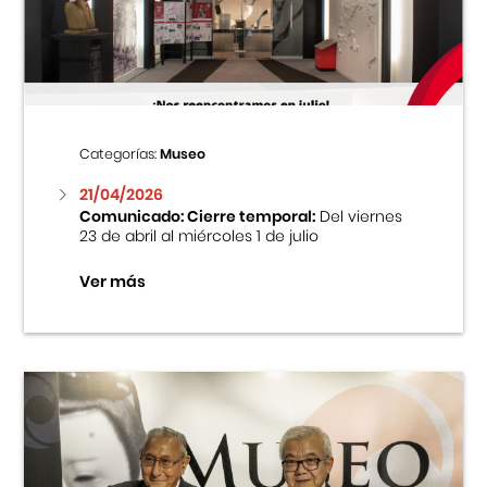
Centro Cultural Peruano Japonés
Cursos
Museo de la Inmigración Japonesa
Categorías:
Museo
Fondo Editorial
21/04/2026
Comunicado: Cierre temporal:
Del viernes
23 de abril al miércoles 1 de julio
Teatro Peruano Japonés
Ver más