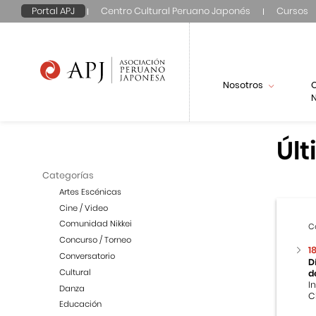
Portal APJ
Centro Cultural Peruano Japonés
Cursos
Nosotros
N
Últ
Categorías
Artes Escénicas
Cine / Video
Comunidad Nikkei
C
Concurso / Torneo
1
Conversatorio
D
Cultural
d
I
Danza
C
Educación