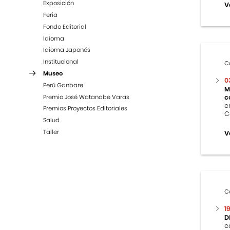
Exposición
V
Feria
Fondo Editorial
Idioma
Idioma Japonés
Institucional
C
Museo
0
Perú Ganbare
M
Premio José Watanabe Varas
c
c
Premios Proyectos Editoriales
C
Salud
Taller
V
C
1
D
c