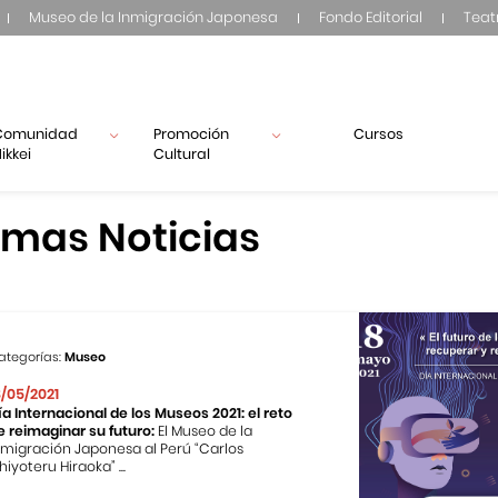
Museo de la Inmigración Japonesa
Fondo Editorial
Teat
Comunidad
Promoción
Cursos
ikkei
Cultural
imas Noticias
ategorías:
Museo
8/05/2021
ía Internacional de los Museos 2021: el reto
e reimaginar su futuro:
El Museo de la
nmigración Japonesa al Perú “Carlos
hiyoteru Hiraoka” ...