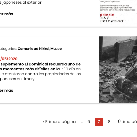
e japoneses al exterior
er más
ategorías:
Comunidad Nikkei, Museo
0/05/2020
l suplemento El Dominical recuerda uno de
os momentos más difíciles en la...:
“El día en
ue atentaron contra las propiedades de los
aponeses en Lima y...
er más
«
Primera página
...
6
7
8
Última p