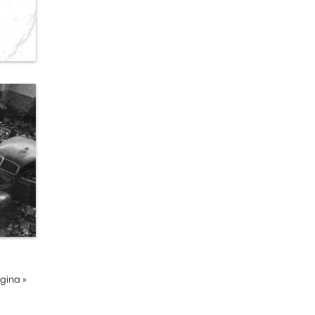
ágina
»