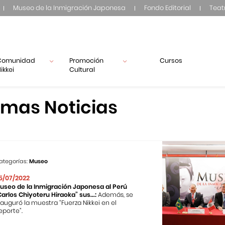
Museo de la Inmigración Japonesa
Fondo Editorial
Teat
Comunidad
Promoción
Cursos
ikkei
Cultural
imas Noticias
ategorías:
Museo
5/07/2022
useo de la Inmigración Japonesa al Perú
Carlos Chiyoteru Hiraoka” sus...:
Además, se
nauguró la muestra “Fuerza Nikkei en el
eporte”.