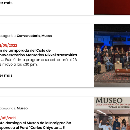
er más
ategorías:
Conversatorio, Museo
4/05/2022
in de temporada del Ciclo de
onversatorios Memorias Nikkei transmitirá
 ...:
Este último programa se estrenará el 26
e mayo a las 7:30 p.m.
er más
ategorías:
Museo
9/05/2022
ste domingo el Museo de la Inmigración
aponesa al Perú “Carlos Chiyoter...:
El