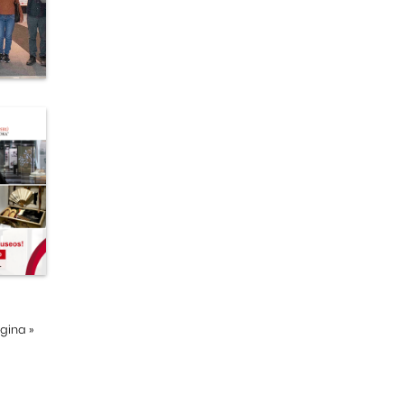
ágina
»