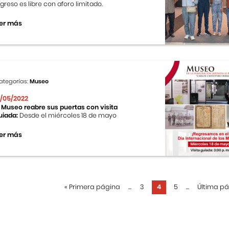
ngreso es libre con aforo limitado.
er más
ategorías:
Museo
2/05/2022
l Museo reabre sus puertas con visita
uiada:
Desde el miércoles 18 de mayo
er más
«
Primera página
...
3
4
5
...
Última p