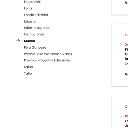
Exposición
V
Feria
Fondo Editorial
Idioma
Idioma Japonés
Institucional
C
Museo
2
Perú Ganbare
F
Premio José Watanabe Varas
C
la
Premios Proyectos Editoriales
d
Salud
Taller
V
C
1
E
J