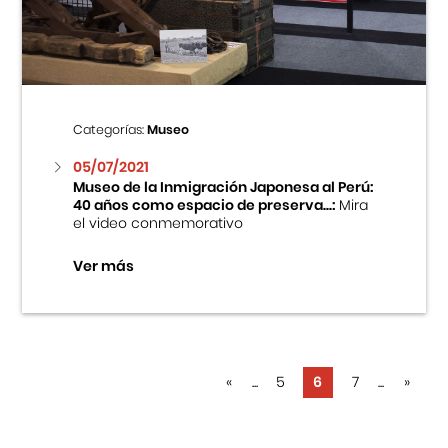
Categorías:
Museo
05/07/2021
Museo de la Inmigración Japonesa al Perú:
40 años como espacio de preserva...:
Mira
el video conmemorativo
Ver más
«
...
5
6
7
...
»