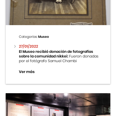
Centro Cultural Peruano Japonés
Cursos
Museo de la Inmigración Japonesa
Categorías:
Museo
Fondo Editorial
27/01/2022
El Museo recibió donación de fotografías
sobre la comunidad nikkei:
Fueron donadas
Teatro Peruano Japonés
por el fotógrafo Samuel Chambi
Ver más