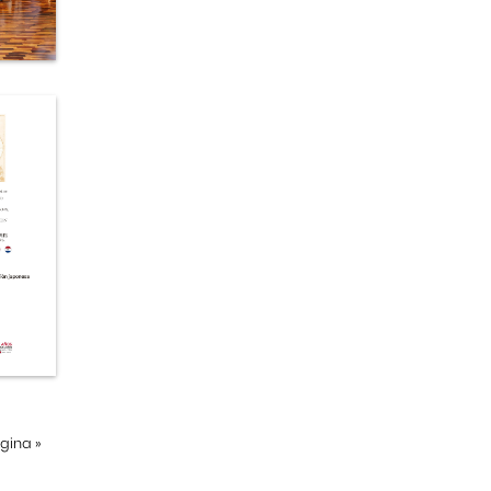
ágina
»