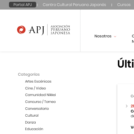
Portal APJ
Centro Cultural Peruano Japonés
Cursos
Nosotros
N
Últ
Categorías
Artes Escénicas
Cine / Video
Comunidad Nikkei
C
Concurso / Torneo
2
Conversatorio
C
Cultural
d
Danza
V
Educación