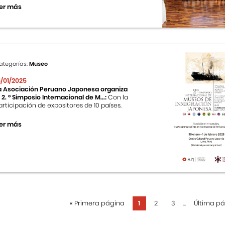
er más
ategorías:
Museo
5/01/2025
a Asociación Peruano Japonesa organiza
l 2. ° Simposio Internacional de M...:
Con la
articipación de expositores de 10 países.
er más
«
Primera página
1
2
3
...
Última p