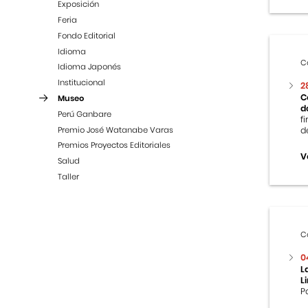
Exposición
Feria
Fondo Editorial
Idioma
C
Idioma Japonés
Institucional
2
C
Museo
d
Perú Ganbare
f
Premio José Watanabe Varas
d
Premios Proyectos Editoriales
V
Salud
Taller
C
0
L
L
P