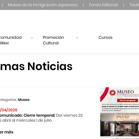
Museo de la Inmigración Japonesa
Fondo Editorial
Teat
Comunidad
Promoción
Cursos
ikkei
Cultural
imas Noticias
ategorías:
Museo
1/04/2026
omunicado: Cierre temporal:
Del viernes 23
e abril al miércoles 1 de julio
er más