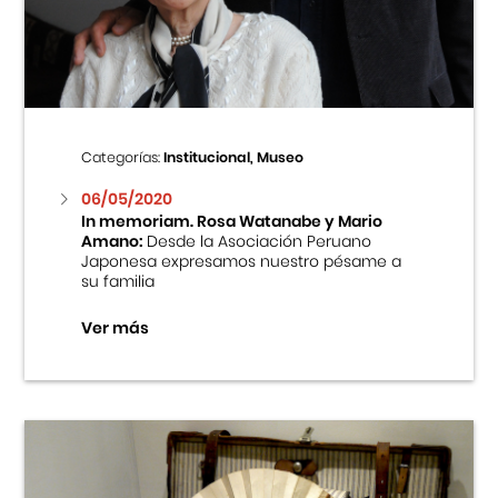
Centro Cultural Peruano Japonés
Cursos
Museo de la Inmigración Japonesa
Categorías:
Institucional, Museo
Fondo Editorial
06/05/2020
In memoriam. Rosa Watanabe y Mario
Amano:
Desde la Asociación Peruano
Teatro Peruano Japonés
Japonesa expresamos nuestro pésame a
su familia
Ver más