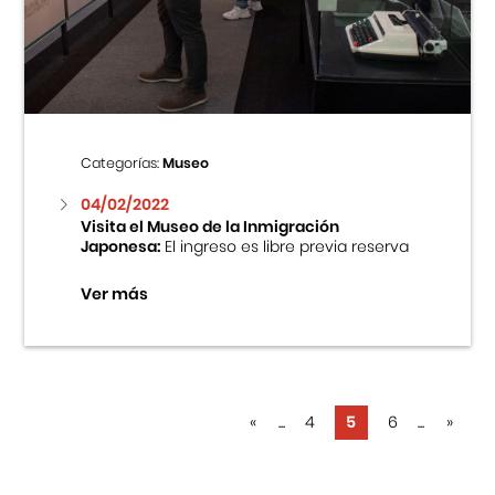
Categorías:
Museo
04/02/2022
Visita el Museo de la Inmigración
Japonesa:
El ingreso es libre previa reserva
Ver más
«
...
4
5
6
...
»