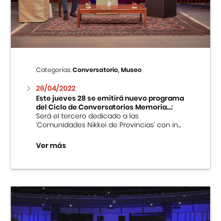
Centro Cultural Peruano Japonés
Cursos
Museo de la Inmigración Japonesa
Categorías:
Conversatorio, Museo
Fondo Editorial
26/04/2022
Este jueves 28 se emitirá nuevo programa
del Ciclo de Conversatorios Memoria...:
Teatro Peruano Japonés
Será el tercero dedicado a las
‘Comunidades Nikkei de Provincias’ con in...
Ver más