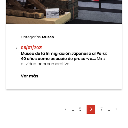
Categorías:
Museo
05/07/2021
Museo de la Inmigración Japonesa al Perú:
40 años como espacio de preserva...:
Mira
el video conmemorativo
Ver más
«
...
5
6
7
...
»