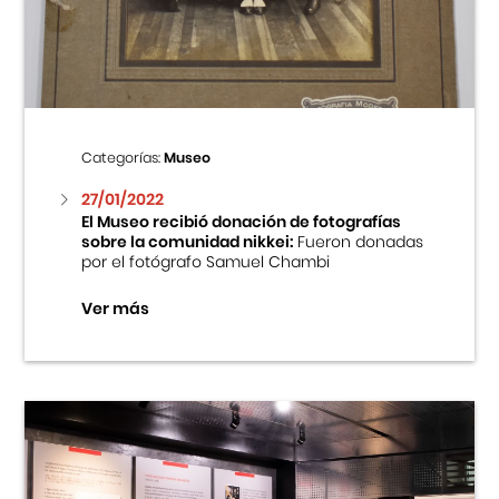
Centro Cultural Peruano Japonés
Cursos
Museo de la Inmigración Japonesa
Categorías:
Museo
Fondo Editorial
27/01/2022
El Museo recibió donación de fotografías
sobre la comunidad nikkei:
Fueron donadas
Teatro Peruano Japonés
por el fotógrafo Samuel Chambi
Ver más