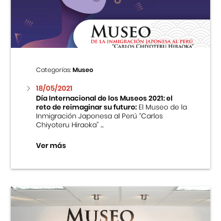
Centro Cultural Peruano Japonés
Cursos
Museo de la Inmigración Japonesa
Categorías:
Museo
Fondo Editorial
18/05/2021
Día Internacional de los Museos 2021: el
reto de reimaginar su futuro:
El Museo de la
Teatro Peruano Japonés
Inmigración Japonesa al Perú “Carlos
Chiyoteru Hiraoka” ...
Ver más