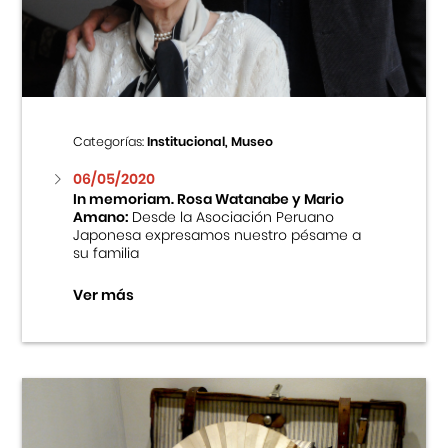
Centro Cultural Peruano Japonés
Cursos
Museo de la Inmigración Japonesa
Categorías:
Institucional, Museo
Fondo Editorial
06/05/2020
In memoriam. Rosa Watanabe y Mario
Amano:
Desde la Asociación Peruano
Teatro Peruano Japonés
Japonesa expresamos nuestro pésame a
su familia
Ver más