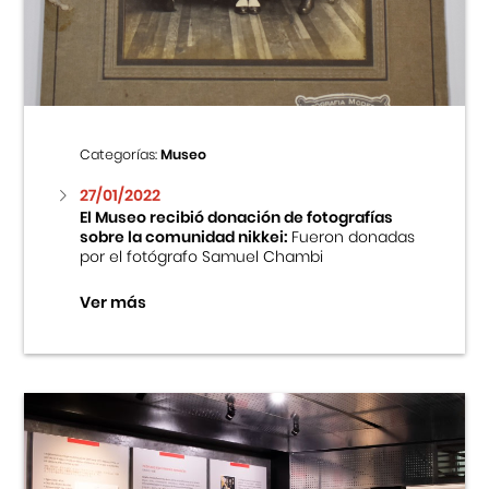
Centro Cultural Peruano Japonés
Cursos
Museo de la Inmigración Japonesa
Categorías:
Museo
Fondo Editorial
27/01/2022
El Museo recibió donación de fotografías
sobre la comunidad nikkei:
Fueron donadas
Teatro Peruano Japonés
por el fotógrafo Samuel Chambi
Ver más