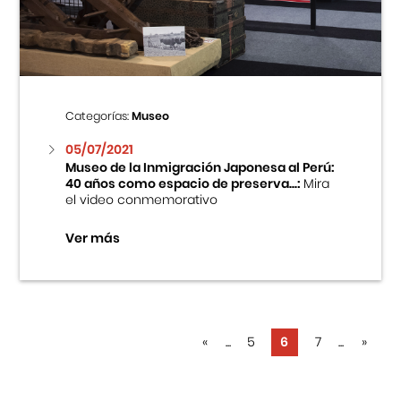
Categorías:
Museo
05/07/2021
Museo de la Inmigración Japonesa al Perú:
40 años como espacio de preserva...:
Mira
el video conmemorativo
Ver más
«
...
5
6
7
...
»