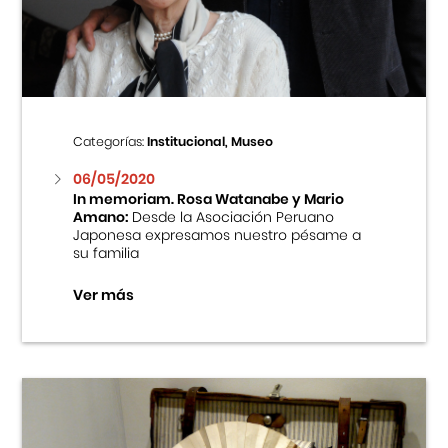
Centro Cultural Peruano Japonés
Cursos
Museo de la Inmigración Japonesa
Categorías:
Institucional, Museo
Fondo Editorial
06/05/2020
In memoriam. Rosa Watanabe y Mario
Amano:
Desde la Asociación Peruano
Teatro Peruano Japonés
Japonesa expresamos nuestro pésame a
su familia
Ver más