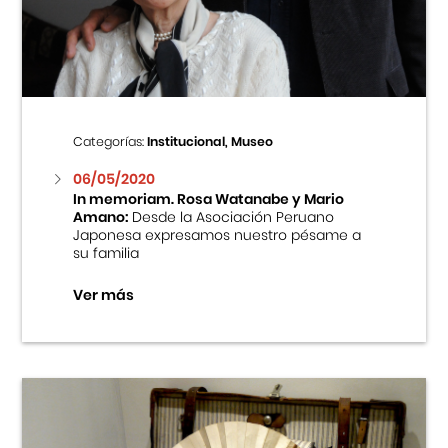
Centro Cultural Peruano Japonés
Cursos
Museo de la Inmigración Japonesa
Categorías:
Institucional, Museo
Fondo Editorial
06/05/2020
In memoriam. Rosa Watanabe y Mario
Amano:
Desde la Asociación Peruano
Teatro Peruano Japonés
Japonesa expresamos nuestro pésame a
su familia
Ver más