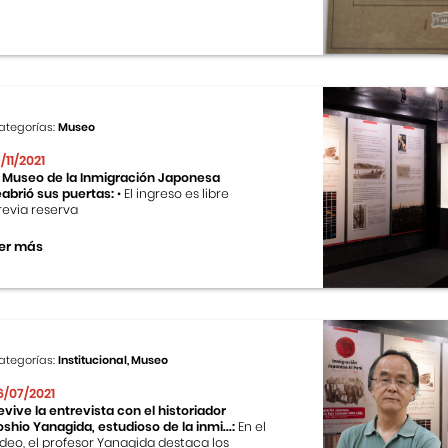
ategorías:
Museo
9/11/2021
l Museo de la Inmigración Japonesa
eabrió sus puertas:
• El ingreso es libre
revia reserva
er más
ategorías:
Institucional, Museo
6/07/2021
evive la entrevista con el historiador
oshio Yanagida, estudioso de la inmi...:
En el
ideo, el profesor Yanagida destaca los