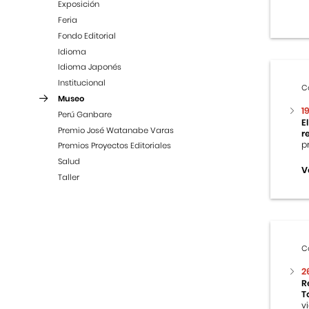
Exposición
Feria
Fondo Editorial
Idioma
Idioma Japonés
Institucional
C
Museo
1
Perú Ganbare
E
Premio José Watanabe Varas
r
p
Premios Proyectos Editoriales
Salud
V
Taller
C
2
R
T
v