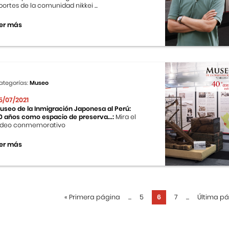
portes de la comunidad nikkei ...
er más
ategorías:
Museo
5/07/2021
useo de la Inmigración Japonesa al Perú:
0 años como espacio de preserva...:
Mira el
ideo conmemorativo
er más
«
Primera página
...
5
6
7
...
Última p