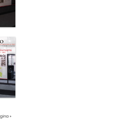
ágina
»