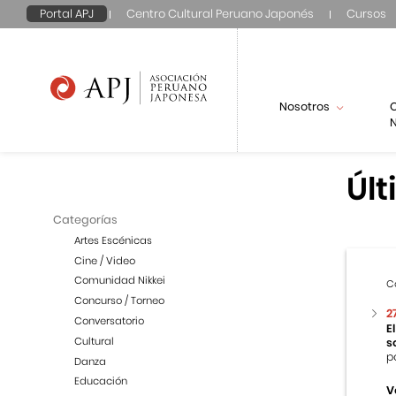
Portal APJ
Centro Cultural Peruano Japonés
Cursos
Nosotros
N
Últ
Categorías
Artes Escénicas
Cine / Video
Comunidad Nikkei
C
Concurso / Torneo
2
Conversatorio
E
Cultural
s
p
Danza
Educación
V