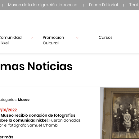
Museo de la Inmigración Japonesa
Fondo Editorial
Teat
Comunidad
Promoción
Cursos
ikkei
Cultural
imas Noticias
ategorías:
Museo
7/01/2022
l Museo recibió donación de fotografías
obre la comunidad nikkei:
Fueron donadas
or el fotógrafo Samuel Chambi
er más