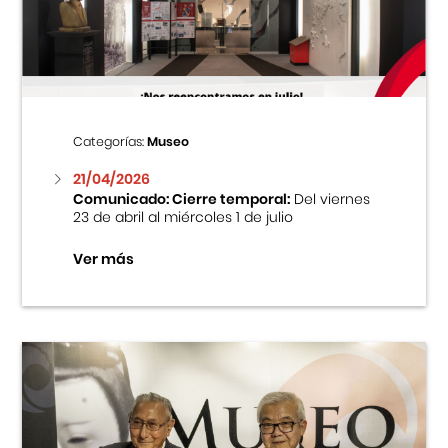
Centro Cultural Peruano Japonés
Cursos
Museo de la Inmigración Japonesa
Categorías:
Museo
Fondo Editorial
21/04/2026
Comunicado: Cierre temporal:
Del viernes
23 de abril al miércoles 1 de julio
Teatro Peruano Japonés
Ver más