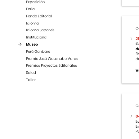
Exposición
Feria
Fondo Editorial
Idioma
C
Idioma Japonés
Institucional
2
C
Museo
d
Perú Ganbare
f
Premio José Watanabe Varas
d
Premios Proyectos Editoriales
V
Salud
Taller
C
0
L
L
P