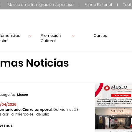
Museo de la Inmigración Japonesa
Fondo Editorial
Teat
Comunidad
Promoción
Cursos
ikkei
Cultural
imas Noticias
ategorías:
Museo
1/04/2026
omunicado: Cierre temporal:
Del viernes 23
e abril al miércoles 1 de julio
er más