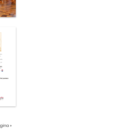
ágina
»