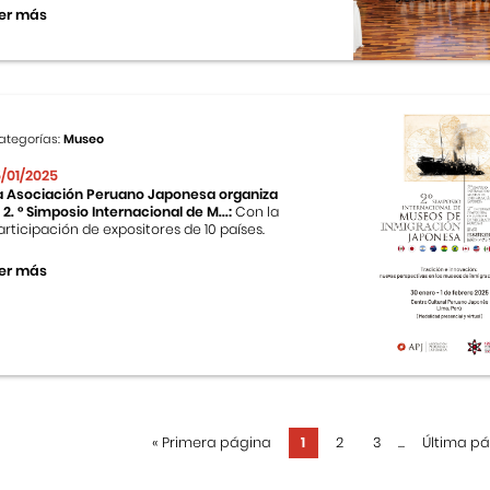
er más
ategorías:
Museo
5/01/2025
a Asociación Peruano Japonesa organiza
l 2. ° Simposio Internacional de M...:
Con la
articipación de expositores de 10 países.
er más
«
Primera página
1
2
3
...
Última p