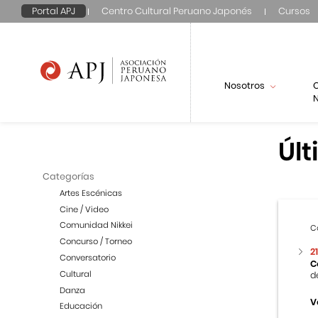
Portal APJ
Centro Cultural Peruano Japonés
Cursos
Nosotros
N
Últ
Categorías
Artes Escénicas
Cine / Video
Comunidad Nikkei
C
Concurso / Torneo
2
Conversatorio
C
Cultural
d
Danza
V
Educación