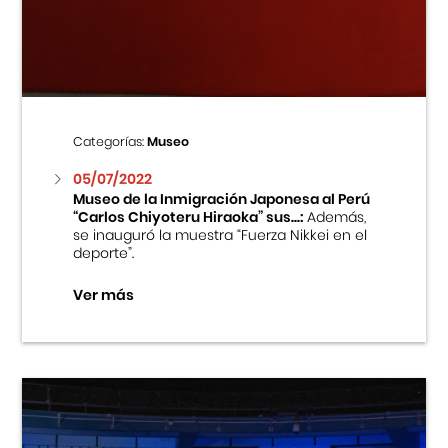
Centro Cultural Peruano Japonés
Cursos
Museo de la Inmigración Japonesa
Categorías:
Museo
Fondo Editorial
05/07/2022
Museo de la Inmigración Japonesa al Perú
“Carlos Chiyoteru Hiraoka” sus...:
Además,
Teatro Peruano Japonés
se inauguró la muestra “Fuerza Nikkei en el
deporte”.
Ver más