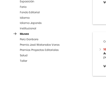
Exposición
V
Feria
Fondo Editorial
Idioma
Idioma Japonés
Institucional
Museo
Perú Ganbare
C
Premio José Watanabe Varas
1
Premios Proyectos Editoriales
A
Salud
p
Taller
V