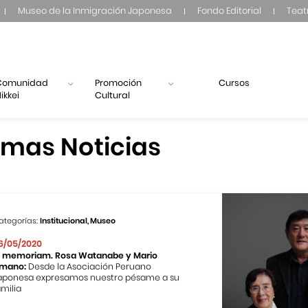
Museo de la Inmigración Japonesa
Fondo Editorial
Teat
Comunidad
Promoción
Cursos
ikkei
Cultural
imas Noticias
ategorías:
Institucional, Museo
6/05/2020
n memoriam. Rosa Watanabe y Mario
mano:
Desde la Asociación Peruano
aponesa expresamos nuestro pésame a su
amilia