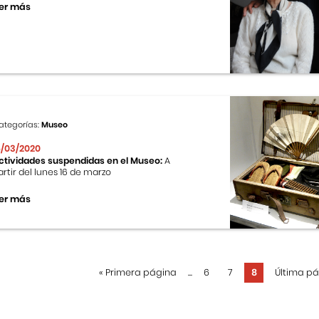
er más
ategorías:
Museo
6/03/2020
ctividades suspendidas en el Museo:
A
artir del lunes 16 de marzo
er más
«
Primera página
...
6
7
8
Última p