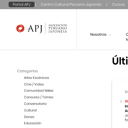
Portal APJ
Centro Cultural Peruano Japonés
Cursos
Nosotros
N
Últ
Categorías
Artes Escénicas
Cine / Video
Comunidad Nikkei
C
Concurso / Torneo
0
Conversatorio
I
Cultural
A
J
Danza
f
Educación