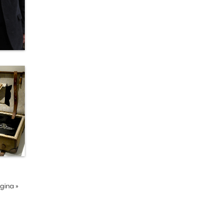
ágina
»