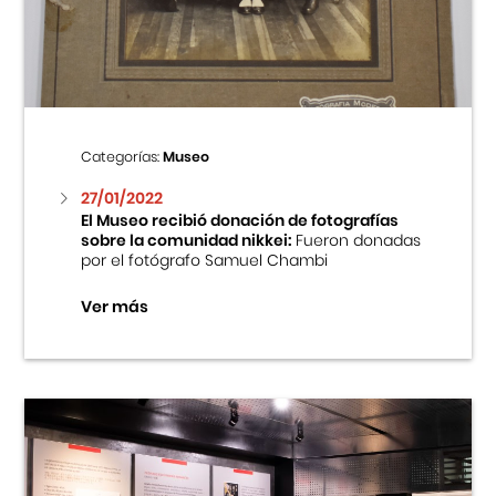
Centro Cultural Peruano Japonés
Cursos
Museo de la Inmigración Japonesa
Categorías:
Museo
Fondo Editorial
27/01/2022
El Museo recibió donación de fotografías
sobre la comunidad nikkei:
Fueron donadas
Teatro Peruano Japonés
por el fotógrafo Samuel Chambi
Ver más