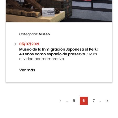
Categorías:
Museo
05/07/2021
Museo de la Inmigración Japonesa al Perú:
40 años como espacio de preserva...:
Mira
el video conmemorativo
Ver más
«
...
5
6
7
...
»