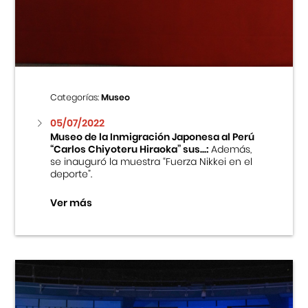
Centro Cultural Peruano Japonés
Cursos
Museo de la Inmigración Japonesa
Categorías:
Museo
Fondo Editorial
05/07/2022
Museo de la Inmigración Japonesa al Perú
“Carlos Chiyoteru Hiraoka” sus...:
Además,
Teatro Peruano Japonés
se inauguró la muestra “Fuerza Nikkei en el
deporte”.
Ver más