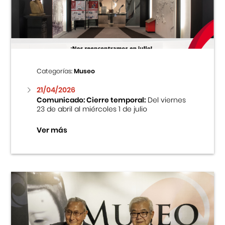
Centro Cultural Peruano Japonés
Cursos
Museo de la Inmigración Japonesa
Categorías:
Museo
Fondo Editorial
21/04/2026
Comunicado: Cierre temporal:
Del viernes
23 de abril al miércoles 1 de julio
Teatro Peruano Japonés
Ver más