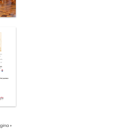
ágina
»