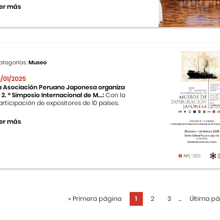
er más
ategorías:
Museo
5/01/2025
a Asociación Peruano Japonesa organiza
l 2. ° Simposio Internacional de M...:
Con la
articipación de expositores de 10 países.
er más
«
Primera página
1
2
3
...
Última p