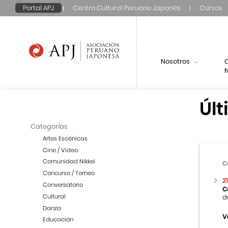
Portal APJ
Centro Cultural Peruano Japonés
Cursos
Nosotros
N
Últ
Categorías
Artes Escénicas
Cine / Video
Comunidad Nikkei
C
Concurso / Torneo
2
Conversatorio
C
Cultural
d
Danza
V
Educación