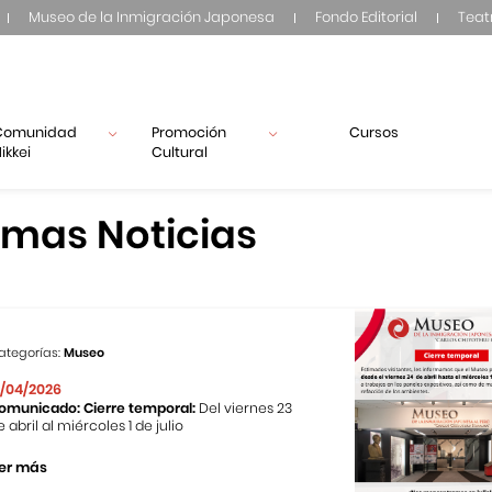
Museo de la Inmigración Japonesa
Fondo Editorial
Teat
Comunidad
Promoción
Cursos
ikkei
Cultural
imas Noticias
ategorías:
Museo
1/04/2026
omunicado: Cierre temporal:
Del viernes 23
e abril al miércoles 1 de julio
er más