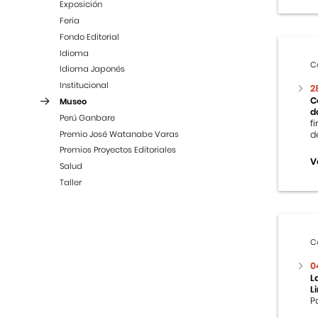
Exposición
Feria
Fondo Editorial
Idioma
C
Idioma Japonés
Institucional
2
C
Museo
d
Perú Ganbare
f
Premio José Watanabe Varas
d
Premios Proyectos Editoriales
V
Salud
Taller
C
0
L
L
P