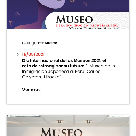
Centro Cultural Peruano Japonés
Cursos
Museo de la Inmigración Japonesa
Categorías:
Museo
Fondo Editorial
18/05/2021
Día Internacional de los Museos 2021: el
reto de reimaginar su futuro:
El Museo de la
Teatro Peruano Japonés
Inmigración Japonesa al Perú “Carlos
Chiyoteru Hiraoka” ...
Ver más