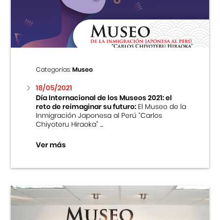
Centro Cultural Peruano Japonés
Cursos
Museo de la Inmigración Japonesa
Categorías:
Museo
Fondo Editorial
18/05/2021
Día Internacional de los Museos 2021: el
reto de reimaginar su futuro:
El Museo de la
Teatro Peruano Japonés
Inmigración Japonesa al Perú “Carlos
Chiyoteru Hiraoka” ...
Ver más