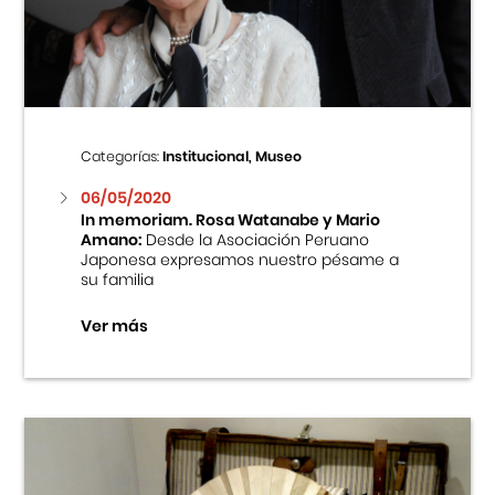
Centro Cultural Peruano Japonés
Cursos
Museo de la Inmigración Japonesa
Categorías:
Institucional, Museo
Fondo Editorial
06/05/2020
In memoriam. Rosa Watanabe y Mario
Amano:
Desde la Asociación Peruano
Teatro Peruano Japonés
Japonesa expresamos nuestro pésame a
su familia
Ver más