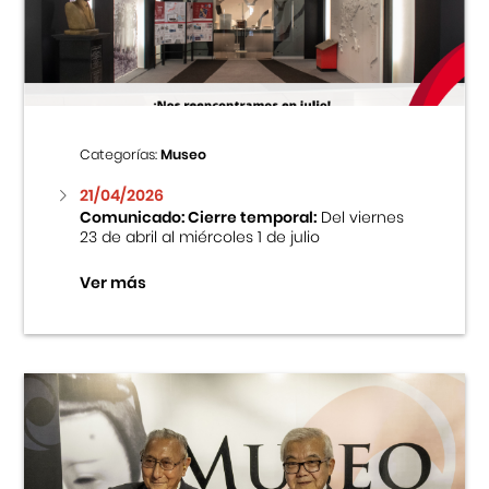
Centro Cultural Peruano Japonés
Cursos
Museo de la Inmigración Japonesa
Categorías:
Museo
Fondo Editorial
21/04/2026
Comunicado: Cierre temporal:
Del viernes
23 de abril al miércoles 1 de julio
Teatro Peruano Japonés
Ver más