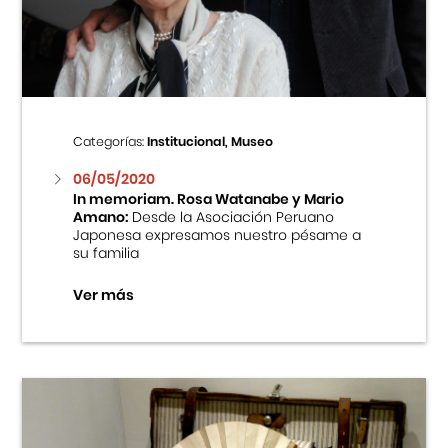
Centro Cultural Peruano Japonés
Cursos
Museo de la Inmigración Japonesa
Categorías:
Institucional, Museo
Fondo Editorial
06/05/2020
In memoriam. Rosa Watanabe y Mario
Amano:
Desde la Asociación Peruano
Teatro Peruano Japonés
Japonesa expresamos nuestro pésame a
su familia
Ver más