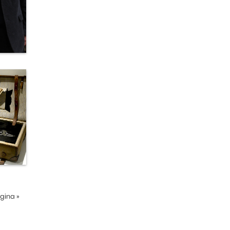
ágina
»