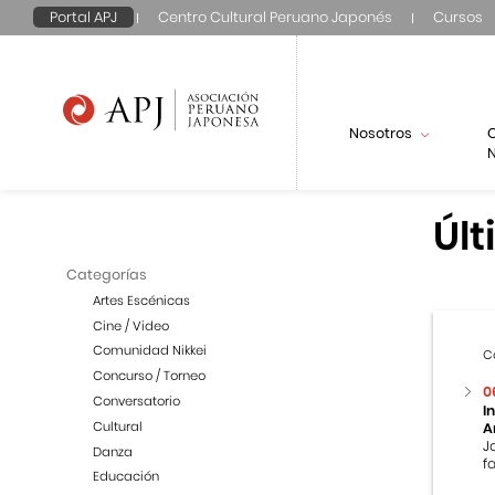
Portal APJ
Centro Cultural Peruano Japonés
Cursos
Nosotros
N
Últ
Categorías
Artes Escénicas
Cine / Video
Comunidad Nikkei
C
Concurso / Torneo
0
Conversatorio
I
Cultural
A
J
Danza
f
Educación