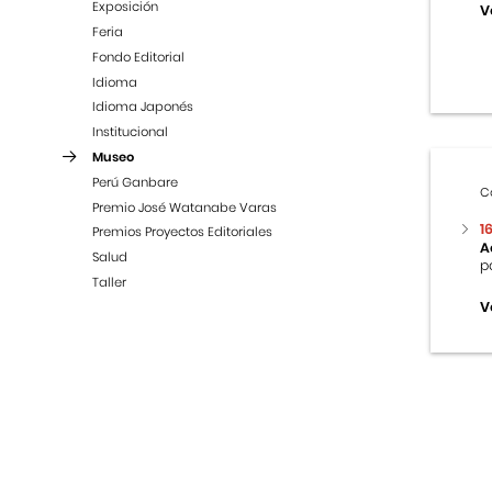
Exposición
V
Feria
Fondo Editorial
Idioma
Idioma Japonés
Institucional
Museo
Perú Ganbare
C
Premio José Watanabe Varas
1
Premios Proyectos Editoriales
A
Salud
p
Taller
V