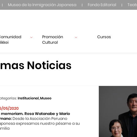
Museo de la Inmigración Japonesa
Fondo Editorial
Teat
Comunidad
Promoción
Cursos
ikkei
Cultural
imas Noticias
ategorías:
Institucional, Museo
6/05/2020
n memoriam. Rosa Watanabe y Mario
mano:
Desde la Asociación Peruano
aponesa expresamos nuestro pésame a su
amilia