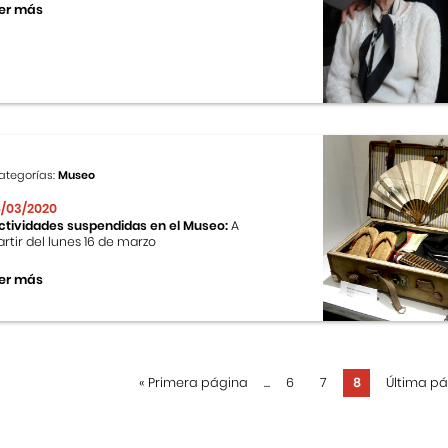
er más
ategorías:
Museo
6/03/2020
ctividades suspendidas en el Museo:
A
artir del lunes 16 de marzo
er más
«
Primera página
...
6
7
8
Última p