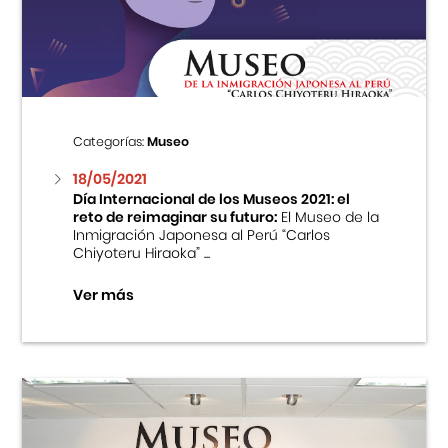
Centro Cultural Peruano Japonés
Cursos
Museo de la Inmigración Japonesa
Categorías:
Museo
Fondo Editorial
18/05/2021
Día Internacional de los Museos 2021: el
reto de reimaginar su futuro:
El Museo de la
Teatro Peruano Japonés
Inmigración Japonesa al Perú “Carlos
Chiyoteru Hiraoka” ...
Ver más