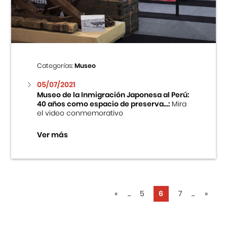
Categorías:
Museo
05/07/2021
Museo de la Inmigración Japonesa al Perú:
40 años como espacio de preserva...:
Mira
el video conmemorativo
Ver más
«
...
5
6
7
...
»