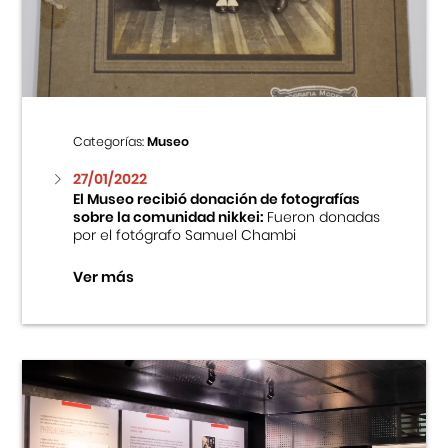
Centro Cultural Peruano Japonés
Cursos
Museo de la Inmigración Japonesa
Categorías:
Museo
Fondo Editorial
27/01/2022
El Museo recibió donación de fotografías
sobre la comunidad nikkei:
Fueron donadas
Teatro Peruano Japonés
por el fotógrafo Samuel Chambi
Ver más