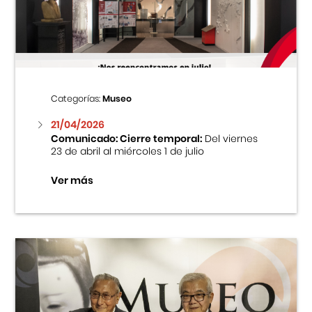
Centro Cultural Peruano Japonés
Cursos
Museo de la Inmigración Japonesa
Categorías:
Museo
Fondo Editorial
21/04/2026
Comunicado: Cierre temporal:
Del viernes
23 de abril al miércoles 1 de julio
Teatro Peruano Japonés
Ver más