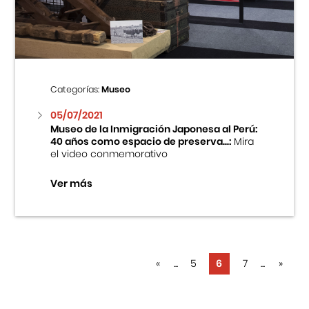
Categorías:
Museo
05/07/2021
Museo de la Inmigración Japonesa al Perú:
40 años como espacio de preserva...:
Mira
el video conmemorativo
Ver más
«
...
5
6
7
...
»