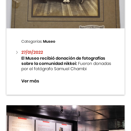
Centro Cultural Peruano Japonés
Cursos
Museo de la Inmigración Japonesa
Categorías:
Museo
Fondo Editorial
27/01/2022
El Museo recibió donación de fotografías
sobre la comunidad nikkei:
Fueron donadas
Teatro Peruano Japonés
por el fotógrafo Samuel Chambi
Ver más