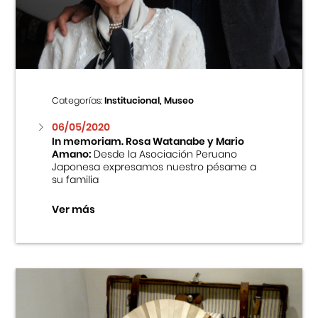
Centro Cultural Peruano Japonés
Cursos
Museo de la Inmigración Japonesa
Categorías:
Institucional, Museo
Fondo Editorial
06/05/2020
In memoriam. Rosa Watanabe y Mario
Amano:
Desde la Asociación Peruano
Teatro Peruano Japonés
Japonesa expresamos nuestro pésame a
su familia
Ver más