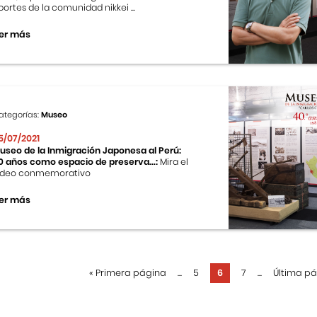
portes de la comunidad nikkei ...
er más
ategorías:
Museo
5/07/2021
useo de la Inmigración Japonesa al Perú:
0 años como espacio de preserva...:
Mira el
ideo conmemorativo
er más
«
Primera página
...
5
6
7
...
Última p