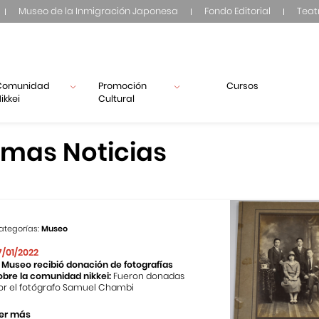
Museo de la Inmigración Japonesa
Fondo Editorial
Teat
Comunidad
Promoción
Cursos
ikkei
Cultural
imas Noticias
ategorías:
Museo
7/01/2022
l Museo recibió donación de fotografías
obre la comunidad nikkei:
Fueron donadas
or el fotógrafo Samuel Chambi
er más