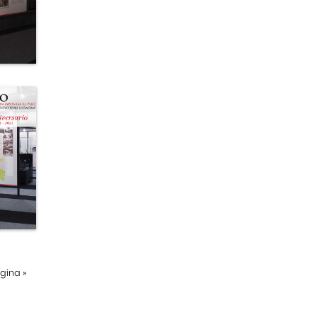
ágina
»