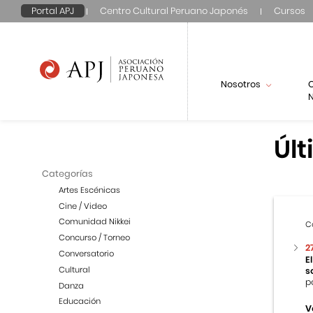
Portal APJ
Centro Cultural Peruano Japonés
Cursos
Nosotros
N
Últ
Categorías
Artes Escénicas
Cine / Video
Comunidad Nikkei
C
Concurso / Torneo
2
Conversatorio
E
Cultural
s
p
Danza
Educación
V