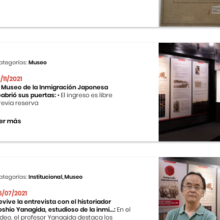
ategorías:
Museo
9/11/2021
l Museo de la Inmigración Japonesa
eabrió sus puertas:
• El ingreso es libre
revia reserva
er más
ategorías:
Institucional, Museo
6/07/2021
evive la entrevista con el historiador
oshio Yanagida, estudioso de la inmi...:
En el
ideo, el profesor Yanagida destaca los