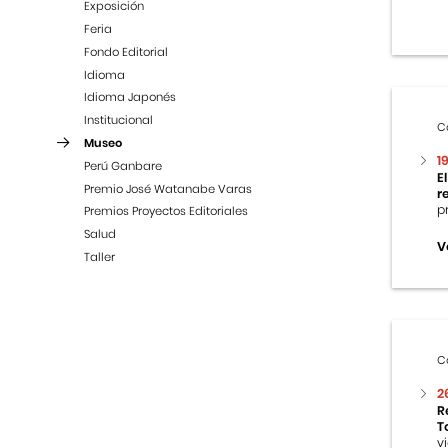
Exposición
Feria
Fondo Editorial
Idioma
Idioma Japonés
Institucional
C
Museo
1
Perú Ganbare
E
Premio José Watanabe Varas
r
p
Premios Proyectos Editoriales
Salud
V
Taller
C
2
R
T
v