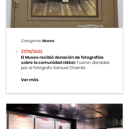
Centro Cultural Peruano Japonés
Cursos
Museo de la Inmigración Japonesa
Categorías:
Museo
Fondo Editorial
27/01/2022
El Museo recibió donación de fotografías
sobre la comunidad nikkei:
Fueron donadas
Teatro Peruano Japonés
por el fotógrafo Samuel Chambi
Ver más