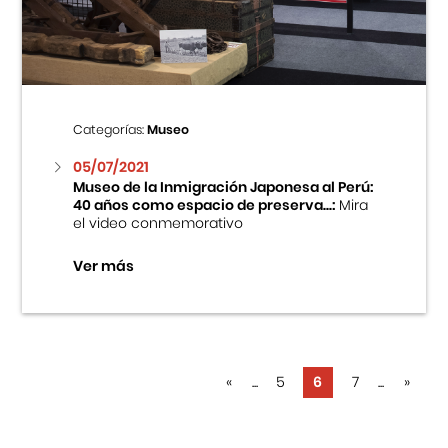
Categorías:
Museo
05/07/2021
Museo de la Inmigración Japonesa al Perú:
40 años como espacio de preserva...:
Mira
el video conmemorativo
Ver más
«
...
5
6
7
...
»