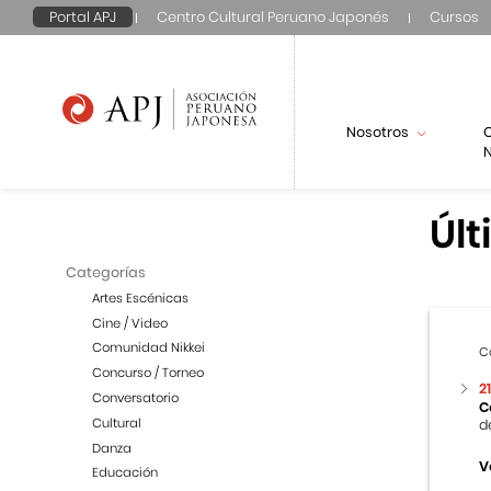
Portal APJ
Centro Cultural Peruano Japonés
Cursos
Nosotros
N
Últ
Categorías
Artes Escénicas
Cine / Video
Comunidad Nikkei
C
Concurso / Torneo
2
Conversatorio
C
Cultural
d
Danza
V
Educación