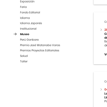
Exposición
Feria
Fondo Editorial
Idioma
C
Idioma Japonés
Institucional
2
C
Museo
d
Perú Ganbare
f
Premio José Watanabe Varas
d
Premios Proyectos Editoriales
V
Salud
Taller
C
0
L
L
P