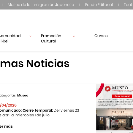
Museo de la Inmigración Japonesa
Fondo Editorial
Teat
Comunidad
Promoción
Cursos
ikkei
Cultural
imas Noticias
ategorías:
Museo
1/04/2026
omunicado: Cierre temporal:
Del viernes 23
e abril al miércoles 1 de julio
er más