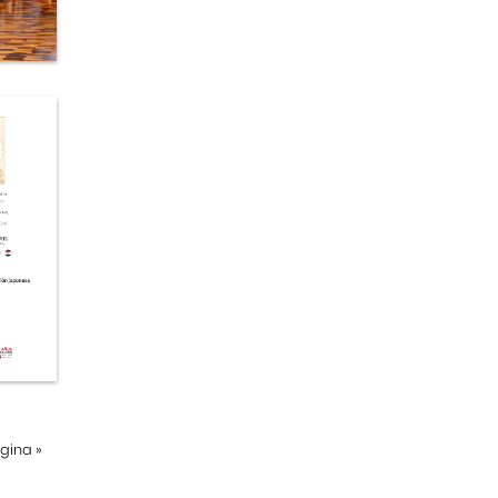
ágina
»