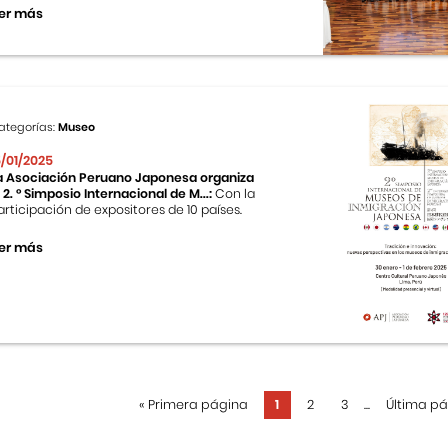
er más
ategorías:
Museo
5/01/2025
a Asociación Peruano Japonesa organiza
l 2. ° Simposio Internacional de M...:
Con la
articipación de expositores de 10 países.
er más
«
Primera página
1
2
3
...
Última p